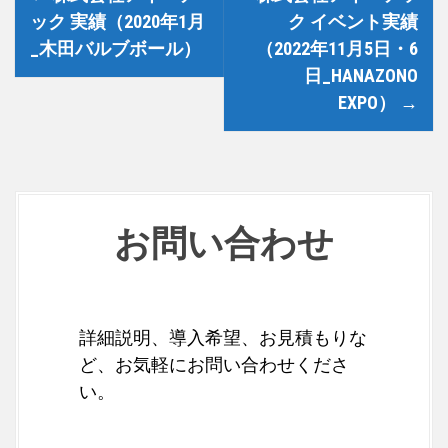
o
ック 実績（2020年1月
ク イベント実績
_木田バルブボール）
（2022年11月5日・6
s
日_HANAZONO
t
EXPO）
→
n
a
v
お問い合わせ
i
g
a
詳細説明、導入希望、お見積もりな
t
ど、お気軽にお問い合わせくださ
い。
i