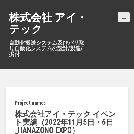
S
k
株式会社 アイ・
i
テック
p
t
自動化搬送システム及びバリ取
o
り自動化システムの設計/製造/
c
据付
o
n
t
e
n
t
Project name:
株式会社アイ・テック イベン
ト実績（2022年11月5日・6日
_HANAZONO EXPO）