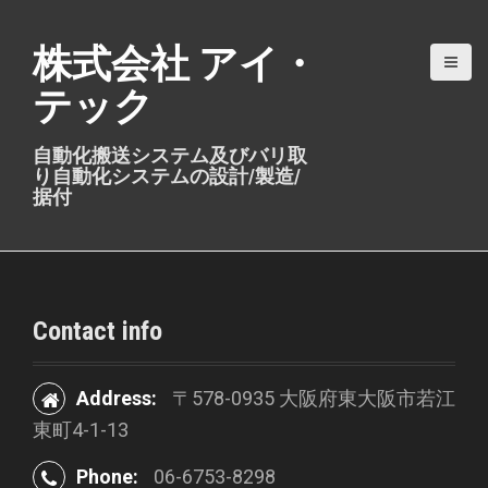
S
k
株式会社 アイ・
i
テック
p
t
自動化搬送システム及びバリ取
o
り自動化システムの設計/製造/
c
据付
o
n
t
e
Contact info
n
t
Address:
〒578-0935 大阪府東大阪市若江
東町4-1-13
Phone:
06-6753-8298