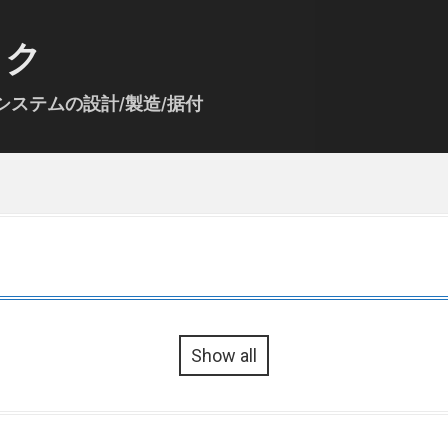
ック
ステムの設計/製造/据付
Show all