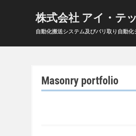
S
k
株式会社 アイ・テ
i
p
自動化搬送システム及びバリ取り自動化シ
t
o
c
o
n
t
Masonry portfolio
e
n
t