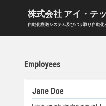
S
k
株式会社 アイ・テ
i
p
自動化搬送システム及びバリ取り自動化シ
t
o
c
o
n
t
Employees
e
n
t
Jane Doe
Lorem Ipsum is simply dummy te […]